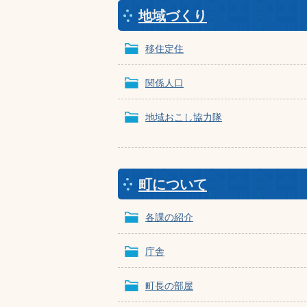
地域づくり
移住定住
関係人口
地域おこし協力隊
町について
各課の紹介
庁舎
町長の部屋