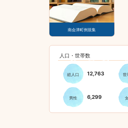
地域計画の変更に係る協議の場の開
ド
ド
ド
ド
みなみあいづ202
広報みなみあいづ202
広報みなみあいづ202
8月号
5年7月号
5年6月号
南会津町例規集
人口・世帯数
12,763
総人口
世
6,299
男性