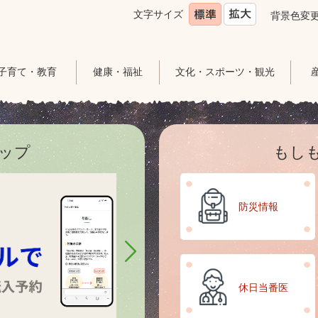
文字サイズ
背景色変
子育て・教育
健康・福祉
文化・スポーツ・観光
ップ
もし
3
枚
防災情報
目
の
ス
ラ
イ
ド
休日当番医