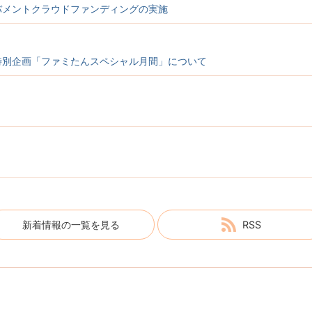
バメントクラウドファンディングの実施
特別企画「ファミたんスペシャル月間」について
新着情報の一覧を見る
RSS
行動計画（改定案）に関するパブリックコメント（意見公募）の実施に