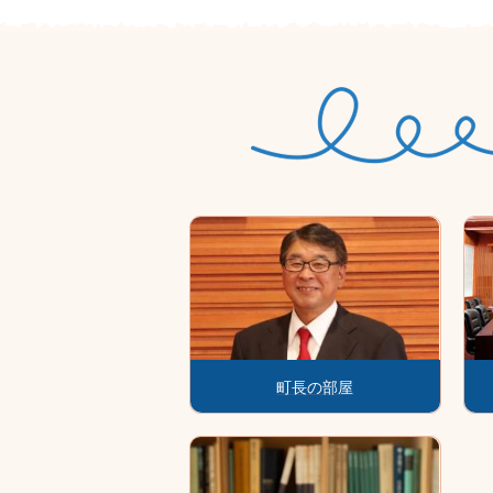
舘岩地域イベント情報
2026年07月30日
お知らせ
企業版ふるさと納税
2026年07月26日
お知らせ
「給与所得者異動届書」を更新しま
2026年07月21日
町の奨学金制度
2026年07月17日
お知らせ
イベ
1
1
1
1
ガバメントクラウドファンディング
3
3
4
4
枚
枚
枚
枚
2026年07月15日
町長の部屋
お知らせ
目
目
目
目
の
の
の
の
令和8年度下水道排水設備工事責任
ス
ス
ス
ス
ラ
ラ
ラ
ラ
2026年07月15日
お知らせ
イ
イ
イ
イ