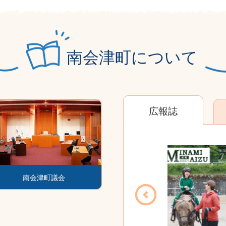
南会津町について
した。
広報誌
ント・募集
広
1
1
2
2
3
3
に挑戦しています！「会津高原たていわ夏まつり花火大会」地域を花火
枚
枚
枚
枚
枚
枚
報
目
目
目
目
目
目
誌
南会津町議会
の
の
の
の
の
の
ス
ス
ス
ス
ス
ス
技術者認定試験と登録更新講習について
ラ
ラ
ラ
ラ
ラ
ラ
イ
イ
イ
イ
イ
イ
ド
ド
ド
ド
ド
ド