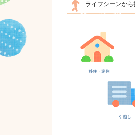
ライフシーンから
ー
ワ
ー
ド
か
ら
探
す
移住・定住
引越し