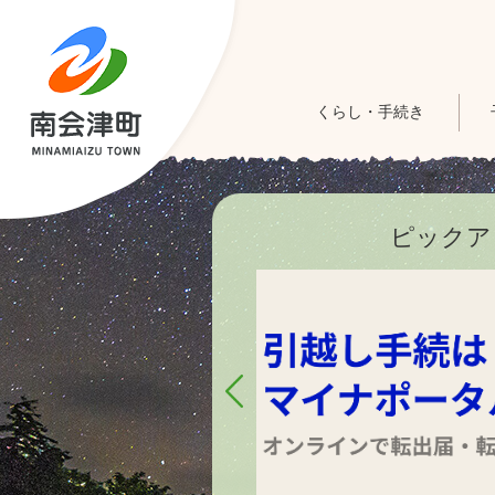
くらし・手続き
ピックア
2
枚
目
の
ス
ラ
イ
ド