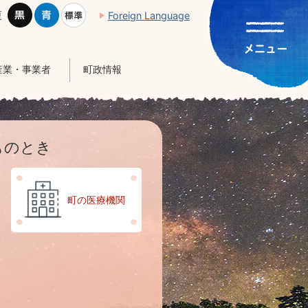
更
Foreign Language
産業・事業者
町政情報
ものとき
4
枚
町の医療機関
目
の
ス
ラ
イ
ド