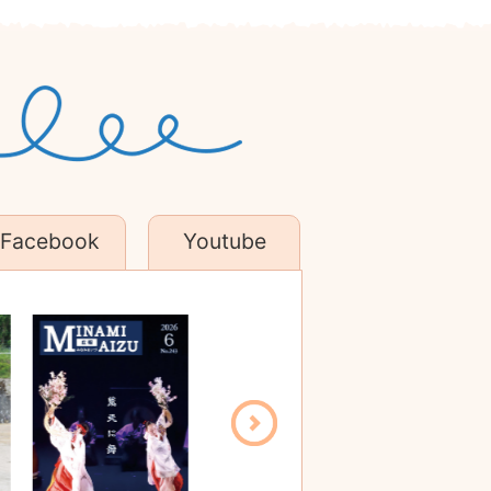
Facebook
Youtube
4
4
5
5
6
6
で盛り上げたい！
枚
枚
枚
枚
枚
枚
目
目
目
目
目
目
の
の
の
の
の
の
ス
ス
ス
ス
ス
ス
ラ
ラ
ラ
ラ
ラ
ラ
イ
イ
イ
イ
イ
イ
ド
ド
ド
ド
ド
ド