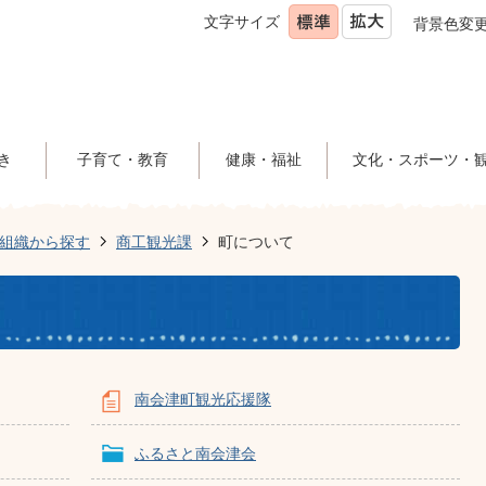
文字サイズ
背景色変
き
子育て・教育
健康・福祉
文化・スポーツ・
組織から探す
商工観光課
町について
南会津町観光応援隊
ふるさと南会津会