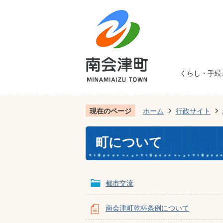
くらし・手続
現在のページ
ホーム
行政サイト
町について
都市交流
南会津町乾杯条例について