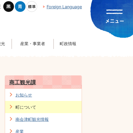
更
Foreign Language
観光
産業・事業者
町政情報
商工観光課
お知らせ
町について
南会津町観光情報
産業