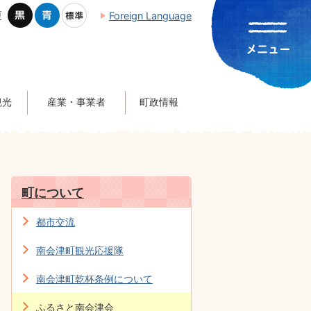
更
Foreign Language
観光
産業・事業者
町政情報
町について
都市交流
南会津町観光応援隊
南会津町乾杯条例について
ふるさと南会津会