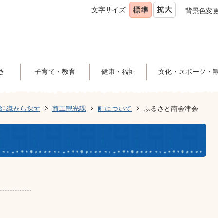
文字サイズ
背景色変
き
子育て・教育
健康・福祉
文化・スポーツ・
組織から探す
商工観光課
町について
ふるさと南会津会