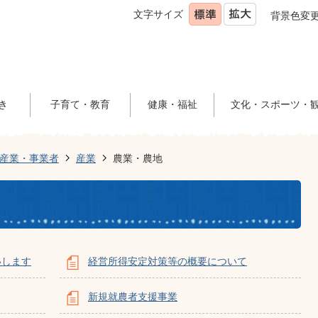
文字サイズ
背景色変
き
子育て・教育
健康・福祉
文化・スポーツ・
産業・事業者
産業
農業・農地
いします
経営所得安定対策等の概要について
新規就農者支援事業