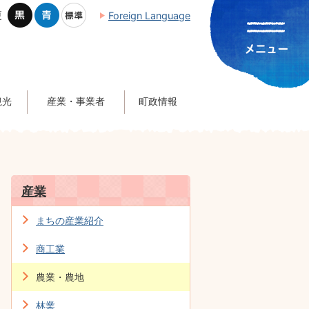
更
Foreign Language
観光
産業・事業者
町政情報
産業
まちの産業紹介
商工業
農業・農地
林業