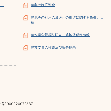
いて
農業の制度資金
農地等の利用の最適化の推進に関する指針と目
標
農作業労賃標準額表・農地賃借料情報
農業委員の推薦及び応募結果
号8000020073687