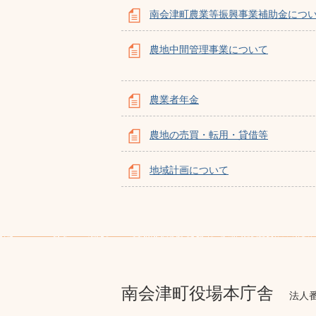
南会津町農業等振興事業補助金につ
農地中間管理事業について
農業者年金
農地の売買・転用・貸借等
地域計画について
南会津町役場本庁舎
法人番