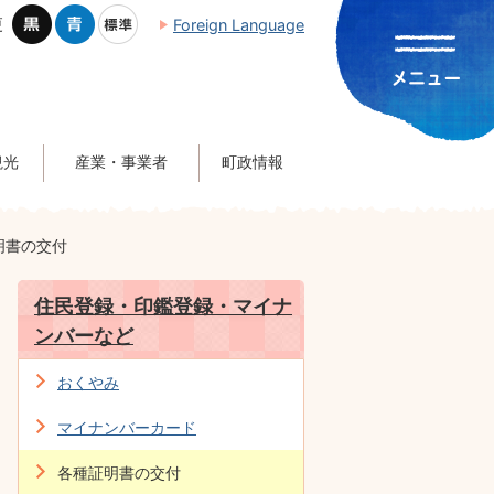
更
Foreign Language
観光
産業・事業者
町政情報
明書の交付
住民登録・印鑑登録・マイナ
ンバーなど
おくやみ
マイナンバーカード
各種証明書の交付