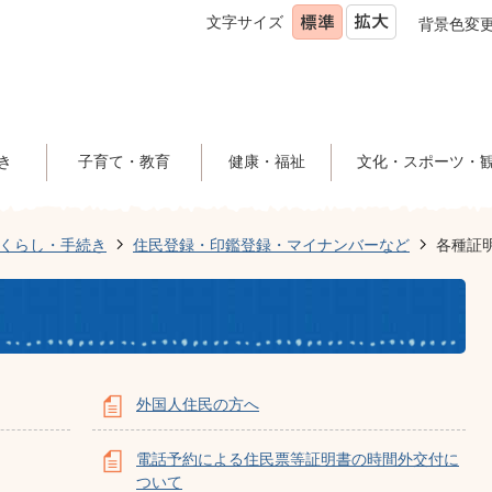
文字サイズ
背景色変
き
子育て・教育
健康・福祉
文化・スポーツ・
くらし・手続き
住民登録・印鑑登録・マイナンバーなど
各種証
外国人住民の方へ
電話予約による住民票等証明書の時間外交付に
ついて