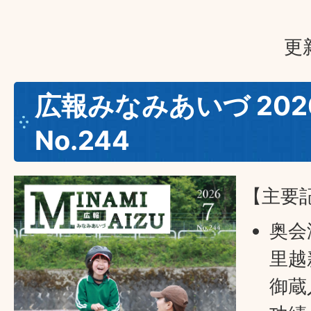
更
広報みなみあいづ 202
No.244
【主要
奥会
里越
御蔵