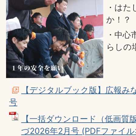
・はた
か！？
・中心
らしの
【デジタルブック版】広報みな
号
【一括ダウンロード（低画質
づ2026年2月号 (PDFファイル: 