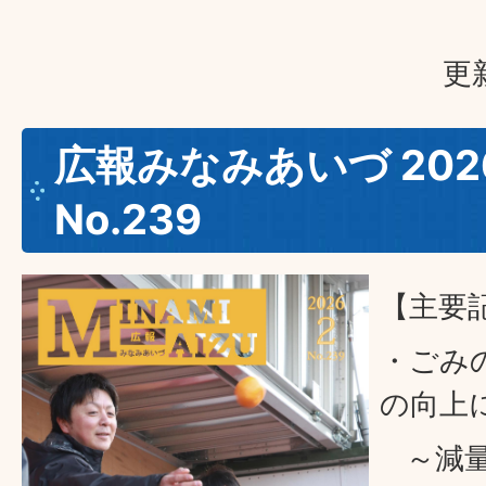
更
広報みなみあいづ 202
No.239
【主要
・ごみ
の向上
～減量