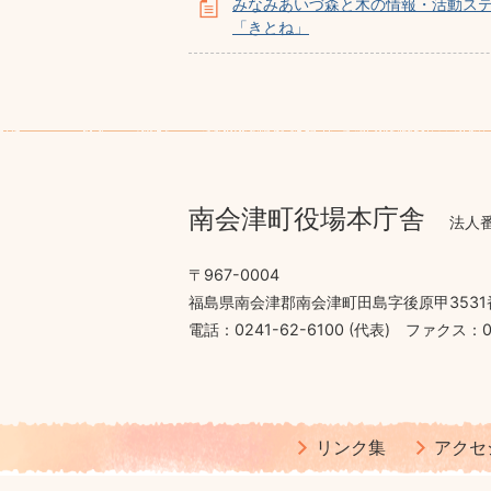
みなみあいづ森と木の情報・活動ス
「きとね」
南会津町役場本庁舎
法人番
〒967-0004
福島県南会津郡南会津町田島字後原甲3531
電話：0241-62-6100 (代表)
ファクス：02
リンク集
アクセ