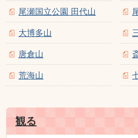
尾瀬国立公園 田代山
大博多山
唐倉山
荒海山
観る