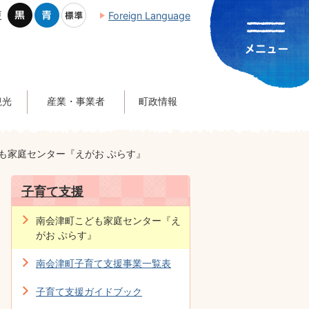
更
Foreign Language
観光
産業・事業者
町政情報
も家庭センター『えがお ぷらす』
子育て支援
南会津町こども家庭センター『え
がお ぷらす』
南会津町子育て支援事業一覧表
子育て支援ガイドブック