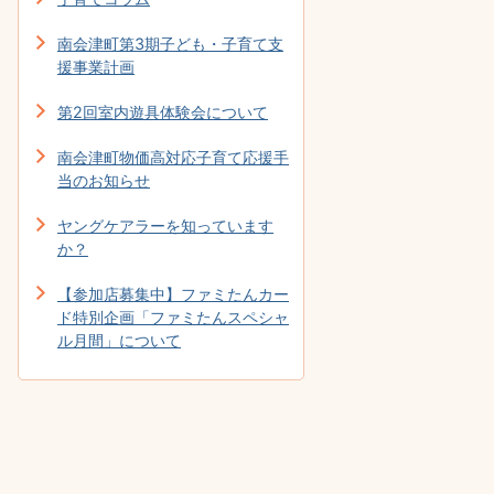
南会津町第3期子ども・子育て支
援事業計画
第2回室内遊具体験会について
南会津町物価高対応子育て応援手
当のお知らせ
ヤングケアラーを知っています
か？
【参加店募集中】ファミたんカー
ド特別企画「ファミたんスペシャ
ル月間」について