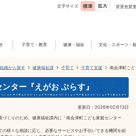
文字サイズ
背景色変
き
子育て・教育
健康・福祉
文化・スポーツ・
組織から探す
健康福祉課
子育て
子育て支援
南会津町こど
センター『えがお ぷらす』
更新日：2026年02月13日
境づくりのため、健康福祉課内に「南会津町こども家庭センター
ての様々な相談に応じ、必要なサービスやお手伝いできる機関を紹