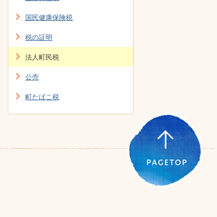
国民健康保険税
税の証明
法人町民税
公売
町たばこ税