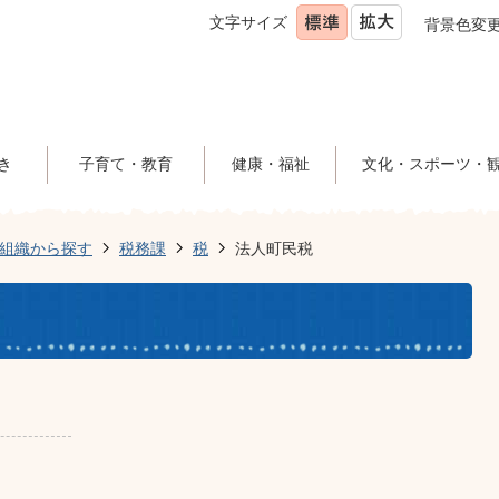
文字サイズ
背景色変
き
子育て・教育
健康・福祉
文化・スポーツ・
組織から探す
税務課
税
法人町民税