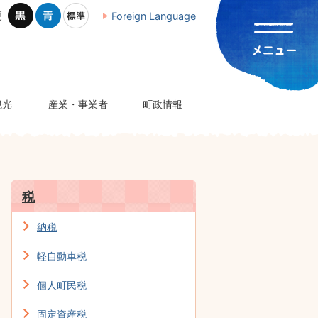
更
Foreign Language
観光
産業・事業者
町政情報
税
納税
軽自動車税
個人町民税
固定資産税