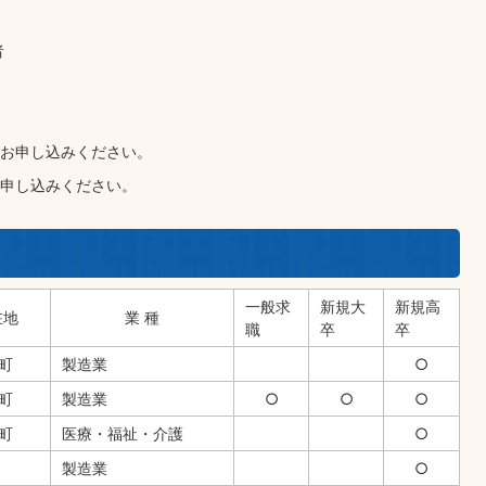
者
お申し込みください。
申し込みください。
一般求
新規大
新規高
在地
業 種
職
卒
卒
町
製造業
○
町
製造業
○
○
○
町
医療・福祉・介護
○
製造業
○