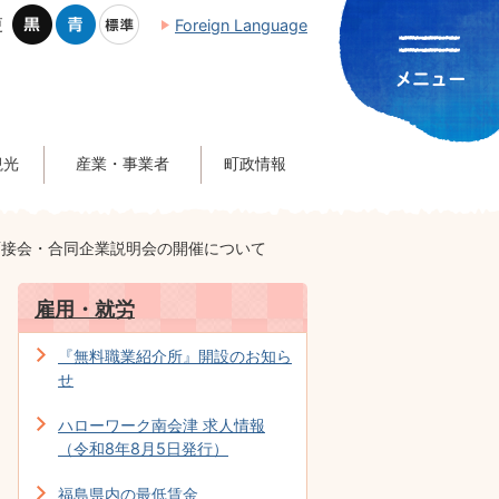
更
Foreign Language
観光
産業・事業者
町政情報
面接会・合同企業説明会の開催について
雇用・就労
『無料職業紹介所』開設のお知ら
せ
ハローワーク南会津 求人情報
（令和8年8月5日発行）
福島県内の最低賃金