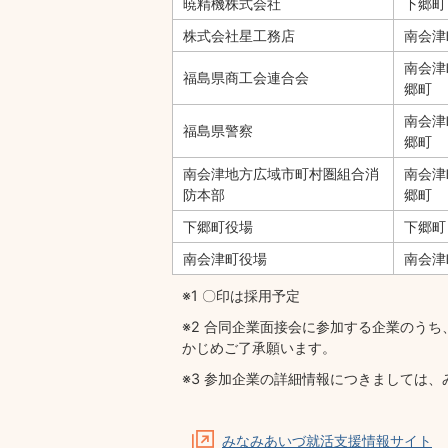
暁精機株式会社
下郷町
株式会社星工務店
南会津
南会津
福島県商工会連合会
郷町
南会津
福島県警察
郷町
南会津地方広域市町村圏組合消
南会津
防本部
郷町
下郷町役場
下郷町
南会津町役場
南会
※1 〇印は採用予定
※2 合同企業面接会に参加する企業のう
かじめご了承願います。
※3 参加企業の詳細情報につきましては
みなみあいづ就活支援情報サイト