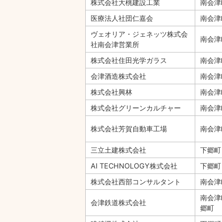
株式会社大桃建設工業
南会津
医療法人社団仁嘉会
南会
ヴェオリア・ジェネッツ株式会
南会津
社南会津営業所
株式会社住田光学ガラス
南会
会津酒造株式会社
南会津
株式会社興林
南会津
株式会社グリーンカルチャー
南会津
株式会社芳賀自動車工場
南会津
三立土建株式会社
下郷町
AI TECHNOLOGY株式会社
下郷町
株式会社西部コンサルタント
南会津
南会津
会津鉄道株式会社
郷町