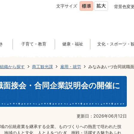
文字サイズ
背景色変
き
子育て・教育
健康・福祉
文化・スポーツ・
組織から探す
商工観光課
雇用・就労
みなみあいづ合同就職
職面接会・合同企業説明会の開催に
更新日：2026年06月12日
域の伝統産業を継承する企業、ものづくりへの熱意で培われた技
、地域の人と文化、人と人をつなぎ、挑戦・活躍する魅力あふれ