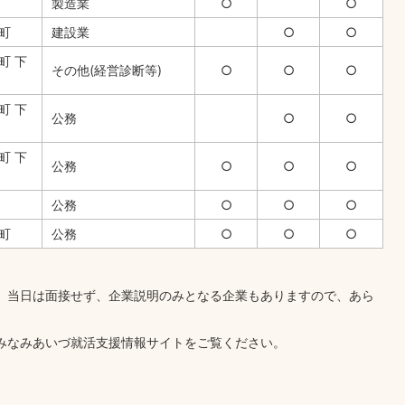
製造業
○
○
町
建設業
○
○
町 下
その他(経営診断等)
○
○
○
町 下
公務
○
○
町 下
公務
○
○
○
公務
○
○
○
津町
公務
○
○
○
ち、当日は面接せず、企業説明のみとなる企業もありますので、あら
、みなみあいづ就活支援情報サイトをご覧ください。