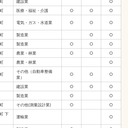
町
建設業
○
津町
医療・福祉・介護
○
○
○
町
電気・ガス・水道業
○
○
○
津町
製造業
○
○
町
製造業
○
○
○
町
農業・林業
○
○
○
町
農業・林業
○
その他（自動車整備
町
○
○
○
業）
建設業
○
○
○
製造業
○
○
町
その他(測量設計業)
○
○
町 下
運輸業
○