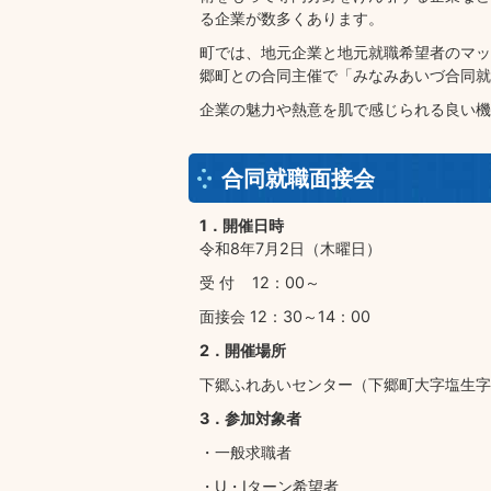
る企業が数多くあります。
町では、地元企業と地元就職希望者のマッ
郷町との合同主催で「みなみあいづ合同就
企業の魅力や熱意を肌で感じられる良い機
合同就職面接会
1．開催日時
令和8年7月2日（木曜日）
受 付 12：00～
面接会 12：30～14：00
2．開催場所
下郷ふれあいセンター（下郷町大字塩生字大
3．参加対象者
・一般求職者
・U・Iターン希望者