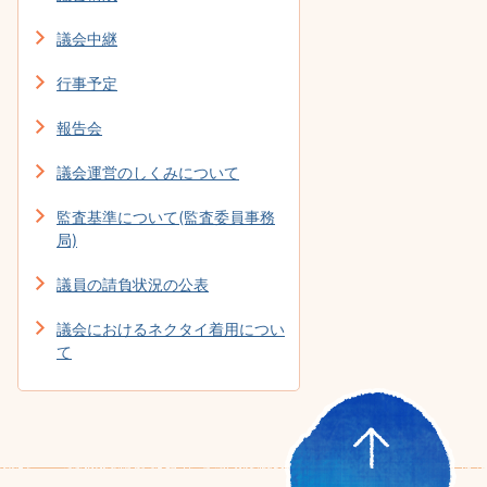
議会中継
行事予定
報告会
議会運営のしくみについて
監査基準について(監査委員事務
局)
議員の請負状況の公表
議会におけるネクタイ着用につい
て