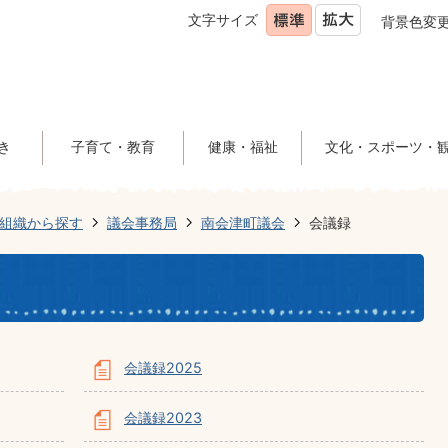
文字サイズ
背景色変
き
子育て・教育
健康・福祉
文化・スポーツ・
組織から探す
議会事務局
南会津町議会
会議録
会議録2025
会議録2023