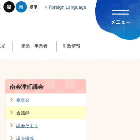
更
Foreign Language
観光
産業・事業者
町政情報
南会津町議会
委員会
会議録
議会だより
議会構成