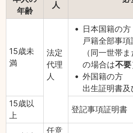
人
年齢
日本国籍の方
戸籍全部事項
15歳未
法定
（同一世帯ま
満
代理
の場合は
不要
人
外国籍の方
出生証明書及
15歳以
登記事項証明書
上
任意