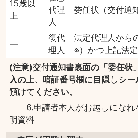
15歳以
代理
委任状（交付通
上
人
復代
法定代理人から
―
理人
※）かつ上記法
(注意)交付通知書裏面の「委任状
入の上、暗証番号欄に目隠しシー
預けてください。
6.申請者本人がお越しになれ
明資料