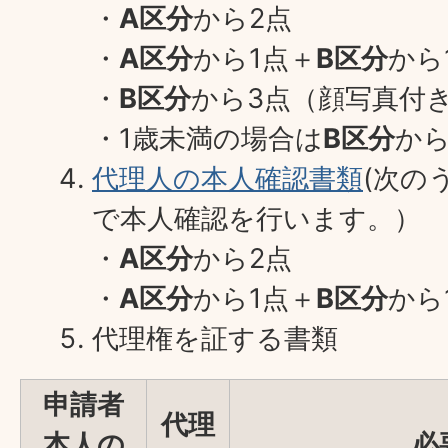
・
A区分
から2点
・
A区分
から1点＋
B区分
から
・
B区分
から3点（顔写真付
・1歳未満の場合は
B区分
から
代理人の本人確認書類
(次の
で本人確認を行います。）
・
A区分
から2点
・
A区分
から1点＋
B区分
から
代理権を証する書類
申請者
代理
本人の
必