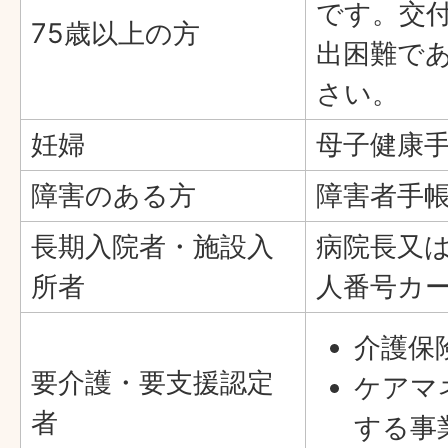
です。交
75歳以上の方
出困難で
さい。
妊婦
母子健康
障害のある方
障害者手
長期入院者・施設入
病院長又
所者
人番号カ
介護保
要介護・要支援認定
ケアマ
者
する事