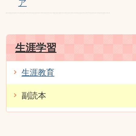
ア
生涯学習
生涯教育
副読本