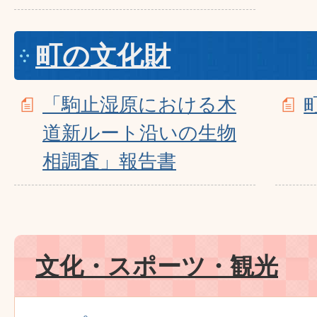
町の文化財
「駒止湿原における木
道新ルート沿いの生物
相調査」報告書
文化・スポーツ・観光