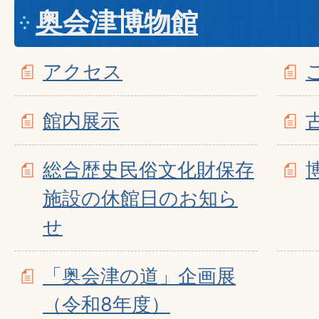
奥会津博物館
アクセス
館内展示
総合歴史民俗文化財保存
施設の休館日のお知ら
せ
「奥会津の道」企画展
（令和8年度）