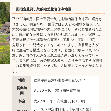
国指定重要伝統的建造物群保存地区
平成23年6月に国の重要伝統的建造物群保存地区に選定さ
れました。明治40年、集落のほとんどの建物を焼失した
大火の後に周辺地域の大工の手により一斉に再建されたた
め、統一的な意匠による景観が形成されました。家屋は、
茅葺屋根でその構造から直家とL字型の中門造（曲家）に
分類され、中門造が多くを占めています。農耕馬と人が一
緒に生活する構造となっており、妻面には明かり取りの
窓、梁と貫の木組みなど意匠性の高い造りとなっていま
す。集落内には、昔の農家の暮らしぶりを体感できる施設
「前沢集落資料館」やそば処、古民家カフェなどがありま
す。
場所
福島県南会津郡南会津町前沢337
営業時
8：30～16：30（曲家資料館）
間
料金
大人/300円 高校生以下/150円
シーズン中定休日無し【冬期間閉館】