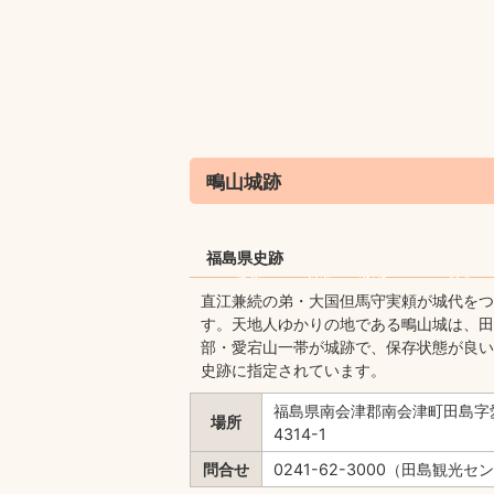
鴫山城跡
福島県史跡
直江兼続の弟・大国但馬守実頼が城代をつ
す。天地人ゆかりの地である鴫山城は、田
部・愛宕山一帯が城跡で、保存状態が良い
史跡に指定されています。
福島県南会津郡南会津町田島字
場所
4314-1
問合せ
0241-62-3000（田島観光セ