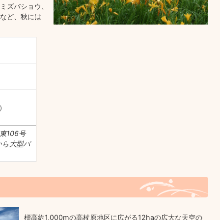
ミズバショウ、
など、秋には
ー）
106号
から大型バ
。
標高約1,000mの高杖原地区に広がる12haの広大な天空の