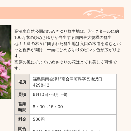
高清水自然公園のひめさゆり群生地は、7ヘクタールに約
100万本のひめさゆりが自生する国内最大規模の群生
地！！緑の木々に囲まれた群生地は入口の木道を進むとパ
ッと視界が開け、一面にひめさゆりのピンク色が広がりま
す。
高原の風にそよぐひめさゆりの花はとても美しく可憐で
す。
福島県南会津郡南会津町界字長地沢口
場所
4298‐12
見頃
6月10日～6月下旬
営業
8：00～16：00
時間
料金
500円
問合