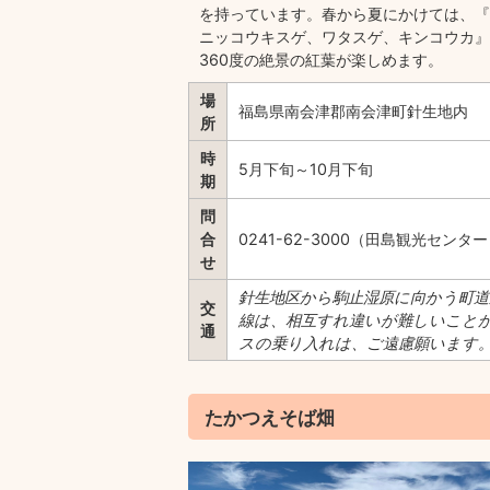
を持っています。春から夏にかけては、『
ニッコウキスゲ、ワタスゲ、キンコウカ』
360度の絶景の紅葉が楽しめます。
場
福島県南会津郡南会津町針生地内
所
時
5月下旬～10月下旬
期
問
合
0241-62-3000（田島観光センタ
せ
針生地区から駒止湿原に向かう町道東
交
線は、相互すれ違いが難しいこと
通
スの乗り入れは、ご遠慮願います
たかつえそば畑