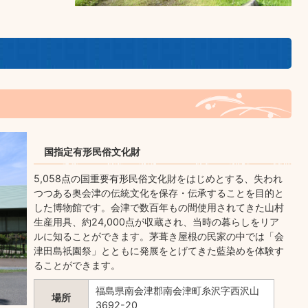
国指定有形民俗文化財
5,058点の国重要有形民俗文化財をはじめとする、失われ
つつある奥会津の伝統文化を保存・伝承することを目的と
した博物館です。会津で数百年もの間使用されてきた山村
生産用具、約24,000点が収蔵され、当時の暮らしをリア
ルに知ることができます。茅葺き屋根の民家の中では「会
津田島祇園祭」とともに発展をとげてきた藍染めを体験す
ることができます。
福島県南会津郡南会津町糸沢字西沢山
場所
3692-20