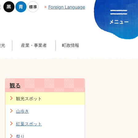
更
Foreign Language
観光
産業・事業者
町政情報
観る
観光スポット
山歩き
紅葉スポット
祭り