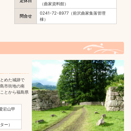
定休日
（曲家資料館）
0241-72-8977（前沢曲家集落管理
問合せ
棟）
とめた城跡で
島市街地の南
ことから福島県
愛宕山甲
ンター）