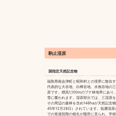
駒止湿原
国指定天然記念物
福島県南会津町と昭和村との境界に散在す
代表的な大谷地、白樺谷地、水無谷地の三
原です。標高1,100mのブナ林地帯にあり
雪に覆われます。湿原部分では、三湿原を合
その周辺の森林を含め148haが天然記念
45年12月28日）されています。低層湿
での発達段階の植生が随所に見られ、学術