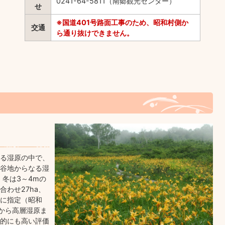
0241-64-5811（南郷観光センター）
せ
※国道401号路面工事のため、昭和村側か
交通
ら通り抜けできません。
る湿原の中で、
谷地からなる湿
、冬は3～4mの
わせ27ha、
物に指定（昭和
原から高層湿原ま
的にも高い評価